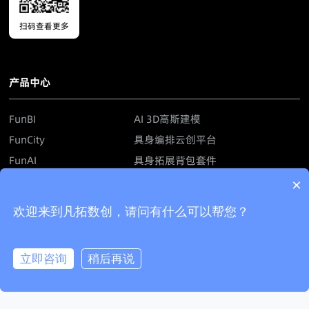
扫码查看更多
产品中心
FunBI
AI 3D高斯建模
FunCity
具身编排云创平台
FunAI
具身拓展背包套件
FunIoT
AI模型轻量化工具
×
FunCIM
仿真数据生成平台
欢迎来到凡拓数创，请问有什么可以帮您？
解决方案
立即咨询
稍后再说
立即咨询
拨打电话
工业制造
智慧园区
水利水务
港口码头